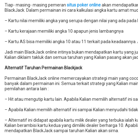
Tiap- masing- masing pemeran
situs poker online
akan mendapatkan 2
BlackJack. Dalam permainan ini cara kalkulasi angka kartu amat mudah
– Kartu nilai memiliki angka yang serupa dengan nilai yang ada pada k
– Kartu kerajaan memiliki angka 10 apapun jenis lambangnya
– Kartu AS bisa memiliki angka 10 atau 11 terkait pada keadaannya.
Jadi main BlackJack online intinya bukan mendapatkan kartu yang j
Kalian diklaim takluk dan semua taruhan yang Kalian pasang akan jadi
Alternatif Taruhan Permainan Blackjack
Permainan BlackJack online memercayakan strategi main yang cocok bi
banyak dalam permainan ini. Semua terkait strategi yang Kalian main
pemilahan antara lain :
– Hit atau mengutip kartu lain. Apabila Kalian memilih alternatif i
– Apabila Kalian memilih alternatif ini sampai Kalian menyudahi ti
– Alternatif ini didapat apabila kartu milik dealer yang terbuka iala
Kalian berambisi kartu kedua yang dimiliki dealer berharga 10. Apa
mendapatkan BlackJack sampai taruhan Kalian akan sirna.