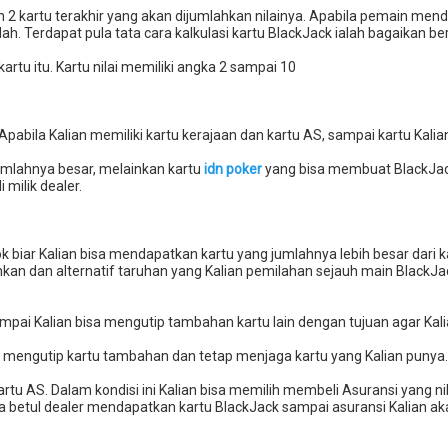
 kartu terakhir yang akan dijumlahkan nilainya. Apabila pemain men
. Terdapat pula tata cara kalkulasi kartu BlackJack ialah bagaikan beri
artu itu. Kartu nilai memiliki angka 2 sampai 10
 Apabila Kalian memiliki kartu kerajaan dan kartu AS, sampai kartu Ka
umlahnya besar, melainkan kartu
idn poker
yang bisa membuat BlackJack.
 milik dealer.
ar Kalian bisa mendapatkan kartu yang jumlahnya lebih besar dari kartu
kan dan alternatif taruhan yang Kalian pemilahan sejauh main BlackJack
ni sampai Kalian bisa mengutip tambahan kartu lain dengan tujuan agar K
dak mengutip kartu tambahan dan tetap menjaga kartu yang Kalian punya.
h kartu AS. Dalam kondisi ini Kalian bisa memilih membeli Asuransi yang
bila betul dealer mendapatkan kartu BlackJack sampai asuransi Kalian 