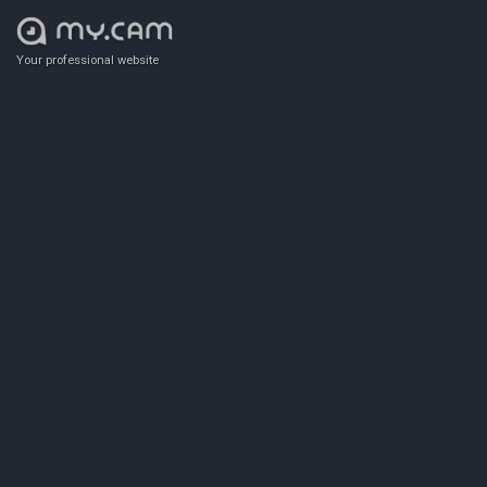
Your professional website