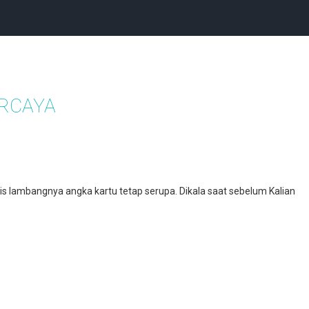
ERCAYA
is lambangnya angka kartu tetap serupa. Dikala saat sebelum Kalian